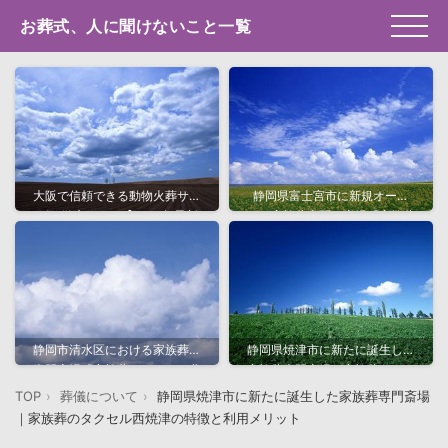
お葬式、人に聞けないこと一覧
大阪で信頼できる動物火葬サー
静岡県富士宮市に新規オープ
ビス徹底ガイド【2025年最新
ン！家族葬専門の斎場「家族葬
版】
のタクセル宮原」の特徴と魅力
静岡市清水区における家族葬の
静岡県焼津市に新たに誕生した
専門斎場「家族葬のタクセル北
家族葬専門斎場｜家族葬のタク
矢部町」と特徴・料金・アクセ
セル西焼津の特徴と利用メリッ
TOP
葬儀について
静岡県焼津市に新たに誕生した家族葬専門斎場
ス情報
ト
｜家族葬のタクセル西焼津の特徴と利用メリット