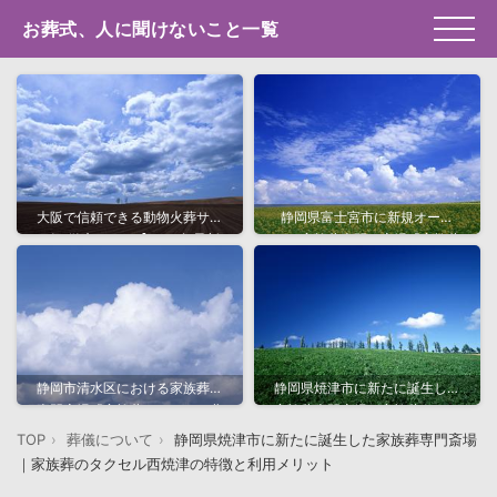
お葬式、人に聞けないこと一覧
大阪で信頼できる動物火葬サー
静岡県富士宮市に新規オープ
ビス徹底ガイド【2025年最新
ン！家族葬専門の斎場「家族葬
版】
のタクセル宮原」の特徴と魅力
静岡市清水区における家族葬の
静岡県焼津市に新たに誕生した
専門斎場「家族葬のタクセル北
家族葬専門斎場｜家族葬のタク
矢部町」と特徴・料金・アクセ
セル西焼津の特徴と利用メリッ
TOP
葬儀について
静岡県焼津市に新たに誕生した家族葬専門斎場
ス情報
ト
｜家族葬のタクセル西焼津の特徴と利用メリット