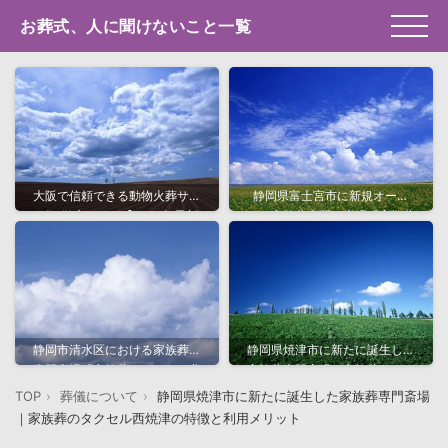
お葬式、人に聞けないこと一覧
大阪で信頼できる動物火葬サー
静岡県富士宮市に新規オープ
ビス徹底ガイド【2025年最新
ン！家族葬専門の斎場「家族葬
版】
のタクセル宮原」の特徴と魅力
静岡市清水区における家族葬の
静岡県焼津市に新たに誕生した
専門斎場「家族葬のタクセル北
家族葬専門斎場｜家族葬のタク
矢部町」と特徴・料金・アクセ
セル西焼津の特徴と利用メリッ
TOP
葬儀について
静岡県焼津市に新たに誕生した家族葬専門斎場
ス情報
ト
｜家族葬のタクセル西焼津の特徴と利用メリット