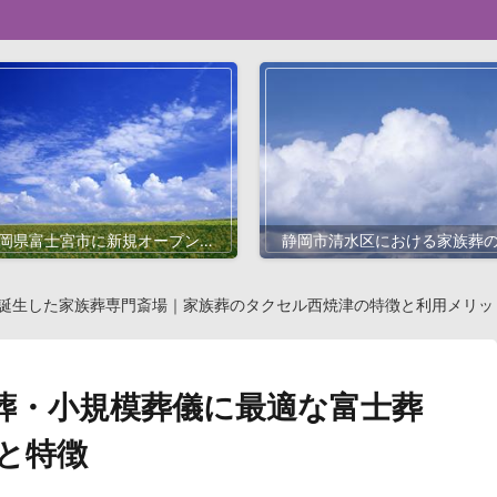
岡県富士宮市に新規オープン！
静岡市清水区における家族葬
族葬専門の斎場「家族葬のタク
門斎場「家族葬のタクセル北
セル宮原」の特徴と魅力
町」と特徴・料金・アクセス
誕生した家族葬専門斎場｜家族葬のタクセル西焼津の特徴と利用メリッ
葬・小規模葬儀に最適な富士葬
と特徴