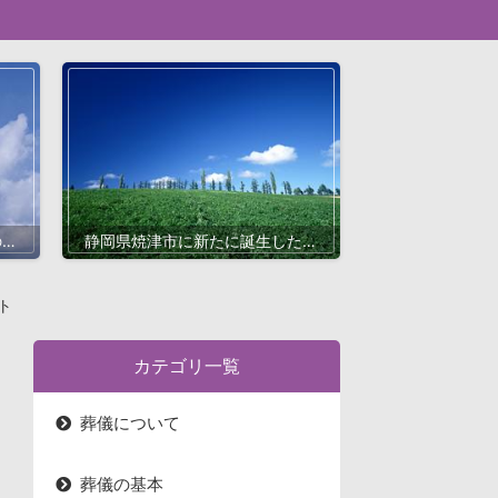
の専
静岡県焼津市に新たに誕生した家
矢部
族葬専門斎場｜家族葬のタクセル
情報
西焼津の特徴と利用メリット
ト
カテゴリ一覧
葬儀について
葬儀の基本