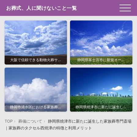
お葬式、人に聞けないこと一覧
大阪で信頼できる動物火葬サー
静岡県富士宮市に新規オープ
ビス徹底ガイド【2025年最新
ン！家族葬専門の斎場「家族葬
版】
のタクセル宮原」の特徴と魅力
静岡市清水区における家族葬の
静岡県焼津市に新たに誕生した
専門斎場「家族葬のタクセル北
家族葬専門斎場｜家族葬のタク
矢部町」と特徴・料金・アクセ
セル西焼津の特徴と利用メリッ
TOP
葬儀について
静岡県焼津市に新たに誕生した家族葬専門斎場
ス情報
ト
｜家族葬のタクセル西焼津の特徴と利用メリット